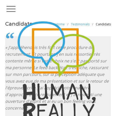
Skip
to
content
Candidats
Home
/
Testimonials
/
Candidats
« J'appréhendais très fort cette procédure de
recrutement. Et pourtant, j'en suis ressortie très
contente même si votre choix ne s'est pas porté sur
ma personne.
Le
feed
back était très riche, rassurant
sur mon parcours, sur la perception adéquate que
vous avez eue de ma présentation et sur le retour de
l'épreuve écrite
. J'ai
apprécié votre manière
d'approche de ce recrutement et j'ai ressenti une
ouverture d'esprit et ai eu un bon feeling vous
concernant…
»